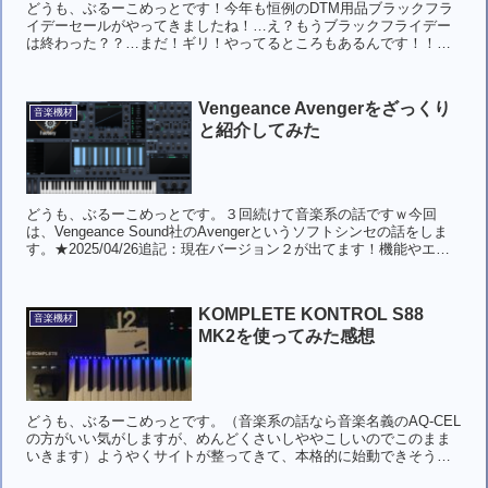
どうも、ぶるーこめっとです！今年も恒例のDTM用品ブラックフラ
イデーセールがやってきましたね！…え？もうブラックフライデー
は終わった？？…まだ！ギリ！やってるところもあるんです！！…
ええい、長ったらしい導入はやめだ！時間が惜しい！というわけ...
Vengeance Avengerをざっくり
音楽機材
と紹介してみた
どうも、ぶるーこめっとです。３回続けて音楽系の話ですｗ今回
は、Vengeance Sound社のAvengerというソフトシンセの話をしま
す。★2025/04/26追記：現在バージョン２が出てます！機能やエフ
ェクターも色々増えてめっちゃ進化...
KOMPLETE KONTROL S88
音楽機材
MK2を使ってみた感想
どうも、ぶるーこめっとです。（音楽系の話なら音楽名義のAQ-CEL
の方がいい気がしますが、めんどくさいしややこしいのでこのまま
いきます）ようやくサイトが整ってきて、本格的に始動できそうで
す。わくわく。というわけで早速！実は、今年のNativ...