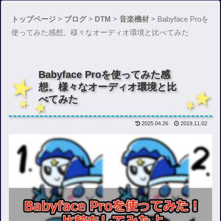
トップページ
>
ブログ
>
DTM
>
音楽機材
>
Babyface Proを
使ってみた感想。様々なオーディオ環境と比べてみた
Babyface Proを使ってみた感
想。様々なオーディオ環境と比
べてみた
2025.04.26
2019.11.02